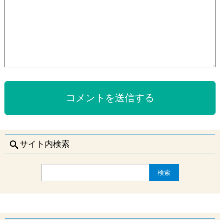
理
海の透明度と透視度はどっちが正しい？それぞれの違い
メガネやコンタクトレンズをつけたままスキューバダイビング
パディ・スクーバ・ダイバー（PSD）
初心者ダイバーにおすすめの商品・便利グッズ・水中カメラま
は可能？
とめ
オープン・ウォーター・ダイバー（OW、OWD）
ダイブマスター（DM）
泳げないけど大丈夫？体験ダイビングもライセンス取得も泳げ
ない人OK
アドベンチャー・ダイバー（ADV）
アシスタント・インストラクター（AI）
スペシャルティコースとは
ダイビング直後に飛行機に乗れないのはなぜ？理由や搭乗可能
アドバンスド・オープン・ウォーター・ダイバー（AOW）
オープン・ウォーター・スクーバ・インストラクター
エマージェンシー・ファースト・レスポンス（EFR）
IE対策その1.概要
までの時間
（OWSI）
レスキュー・ダイバー（RED）
IDC（インストラクター開発コース）とは？
IE対策その2.筆記試験
前日当日飛行機搭乗後のスキューバダイビングはOK！減圧症と
スペシャルティ・インストラクター（SP-I）
窒素と耳
マスター・スクーバ・ダイバー（MSD）
ティーチング・ステータスとは？
IE対策その3.知識開発プレゼンテーション
マスター・スクーバ・ダイバー・トレーナー（MSDT）
サメに襲われたりしないの？鮫に食べられる事故の発生事例と
サイト内検索
IE対策その4.限定水域プレゼンテーション
対策
流氷ダイビングとは？水温や危険性
IDCスタッフ・インストラクター（SI）
IE対策その5.限定水域スキルサーキット
北海道でのダイビング、海の水温は？日本海側の春夏秋冬別温
時期ごとの北海道ダイビング（秋・10月～11月／積丹）
マスター・インストラクター（MI）
度
IE対策その6.オープンウォータープレゼンテーション
時期ごとの北海道ダイビング（冬・12月～3月／積丹）
トドダイビングについて（北海道・積丹）
IE対策その7.オープンウォーター・レスキュー・デモンストレ