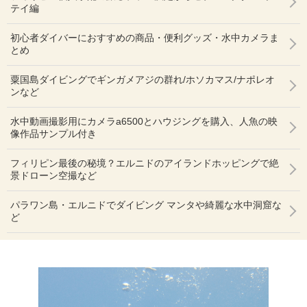
テイ編
初心者ダイバーにおすすめの商品・便利グッズ・水中カメラま
とめ
粟国島ダイビングでギンガメアジの群れ/ホソカマス/ナポレオ
ンなど
水中動画撮影用にカメラa6500とハウジングを購入、人魚の映
像作品サンプル付き
フィリピン最後の秘境？エルニドのアイランドホッピングで絶
景ドローン空撮など
パラワン島・エルニドでダイビング マンタや綺麗な水中洞窟な
ど