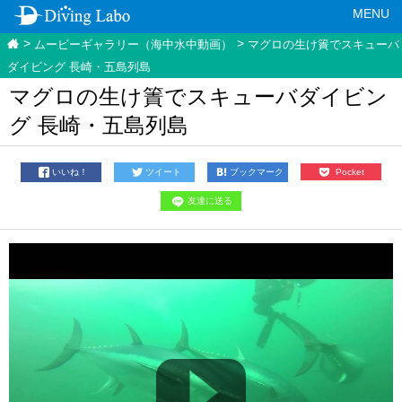
MENU
ムービーギャラリー（海中水中動画）
マグロの生け簀でスキューバ
ダイビング 長崎・五島列島
マグロの生け簀でスキューバダイビン
グ 長崎・五島列島
いいね！
ツイート
ブックマーク
Pocket
友達に送る