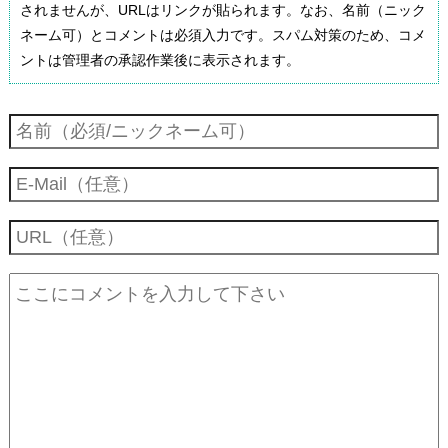
されませんが、URLはリンクが貼られます。なお、名前（ニック
ネーム可）とコメントは必須入力です。スパム対策のため、コメ
ントは管理者の承認作業後に表示されます。
スキューバダイビングとは
スキューバとスクーバ、どっちが正しい？違いと統一 ダイビン
ダイビング団体のPADI/NAUI/SSIの違いや比較 ライセンスの発
グ歴史
行
ライセンスは必要？毎回体験ダイビングという選択はアリかナ
ダイビングライセンス？免許？資格？「Cカード」の種類や取
ダイビングショップ、スクールの選び方と注意点
シか
得費用
ドライスーツのインナーウェア・アンダーウェアのおすすめ
ダイビング器材は購入？レンタル？メリットとデメリット比較
ダイビングの死亡事故や重大事故をニュースで見るけど大丈
体験ダイビングとは？年齢や値段、ライセンスの必要性につい
夫？
ダイビングは春も夏も秋も冬も年中できる！日本のベストシー
て
ズンは？
耳抜きのコツは？痛い・できない人のための方法と耳ぬきの原