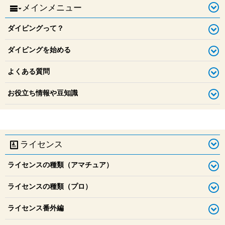
時期ごとの北海道ダイビング（春・4月～6月／積丹）
ーション
メインメニュー
北海道のダイビングは年中ドライスーツ？夏はウェットの時期
もある？
時期ごとの北海道ダイビング（夏・7月～9月／積丹）
ダイビングって？
ダイビングを始める
よくある質問
お役立ち情報や豆知識
ライセンス
ライセンスの種類（アマチュア）
ライセンスの種類（プロ）
ライセンス番外編