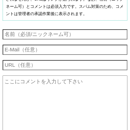
ネーム可）とコメントは必須入力です。スパム対策のため、コメ
ントは管理者の承認作業後に表示されます。
スキューバダイビングとは
スキューバとスクーバ、どっちが正しい？違いと統一 ダイビン
ダイビング団体のPADI/NAUI/SSIの違いや比較 ライセンスの発
グ歴史
行
ライセンスは必要？毎回体験ダイビングという選択はアリかナ
ダイビングライセンス？免許？資格？「Cカード」の種類や取
ダイビングショップ、スクールの選び方と注意点
シか
得費用
ドライスーツのインナーウェア・アンダーウェアのおすすめ
ダイビング器材は購入？レンタル？メリットとデメリット比較
ダイビングの死亡事故や重大事故をニュースで見るけど大丈
体験ダイビングとは？年齢や値段、ライセンスの必要性につい
夫？
ダイビングは春も夏も秋も冬も年中できる！日本のベストシー
て
ズンは？
耳抜きのコツは？痛い・できない人のための方法と耳ぬきの原
理
海の透明度と透視度はどっちが正しい？それぞれの違い