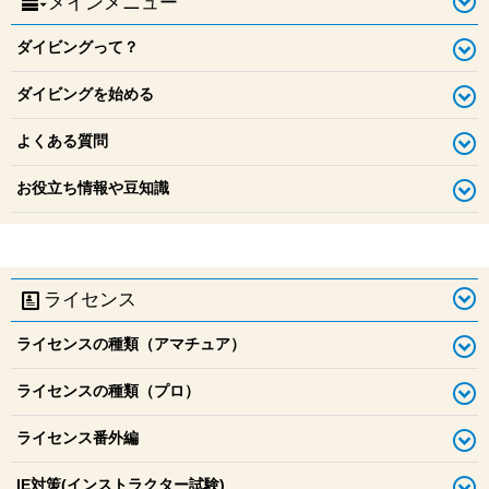
メインメニュー
北海道のダイビングは年中ドライスーツ？夏はウェットの時期
もある？
時期ごとの北海道ダイビング（夏・7月～9月／積丹）
ダイビングって？
ダイビングを始める
よくある質問
お役立ち情報や豆知識
ライセンス
ライセンスの種類（アマチュア）
ライセンスの種類（プロ）
ライセンス番外編
IE対策(インストラクター試験)