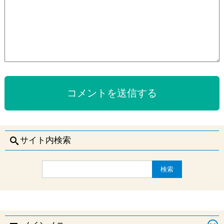
メガネやコンタクトレンズをつけたままスキューバダイビング
パディ・スクーバ・ダイバー（PSD）
初心者ダイバーにおすすめの商品・便利グッズ・水中カメラま
は可能？
とめ
オープン・ウォーター・ダイバー（OW、OWD）
ダイブマスター（DM）
泳げないけど大丈夫？体験ダイビングもライセンス取得も泳げ
ない人OK
アドベンチャー・ダイバー（ADV）
アシスタント・インストラクター（AI）
スペシャルティコースとは
ダイビング直後に飛行機に乗れないのはなぜ？理由や搭乗可能
アドバンスド・オープン・ウォーター・ダイバー（AOW）
オープン・ウォーター・スクーバ・インストラクター
エマージェンシー・ファースト・レスポンス（EFR）
IE対策その1.概要
までの時間
（OWSI）
レスキュー・ダイバー（RED）
IDC（インストラクター開発コース）とは？
IE対策その2.筆記試験
前日当日飛行機搭乗後のスキューバダイビングはOK！減圧症と
スペシャルティ・インストラクター（SP-I）
窒素と耳
マスター・スクーバ・ダイバー（MSD）
ティーチング・ステータスとは？
IE対策その3.知識開発プレゼンテーション
マスター・スクーバ・ダイバー・トレーナー（MSDT）
サメに襲われたりしないの？鮫に食べられる事故の発生事例と
サイト内検索
IE対策その4.限定水域プレゼンテーション
対策
流氷ダイビングとは？水温や危険性
IDCスタッフ・インストラクター（SI）
IE対策その5.限定水域スキルサーキット
北海道でのダイビング、海の水温は？日本海側の春夏秋冬別温
時期ごとの北海道ダイビング（秋・10月～11月／積丹）
マスター・インストラクター（MI）
度
IE対策その6.オープンウォータープレゼンテーション
時期ごとの北海道ダイビング（冬・12月～3月／積丹）
トドダイビングについて（北海道・積丹）
IE対策その7.オープンウォーター・レスキュー・デモンストレ
時期ごとの北海道ダイビング（春・4月～6月／積丹）
ーション