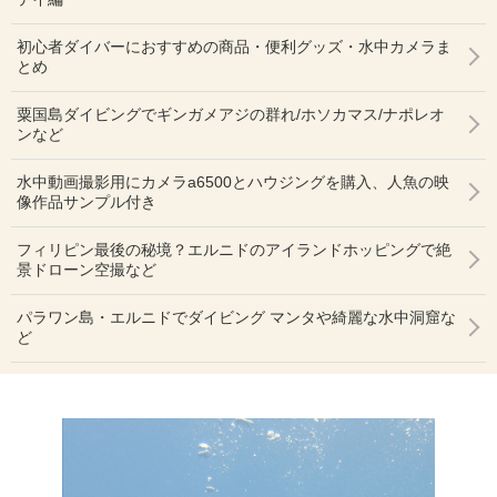
初心者ダイバーにおすすめの商品・便利グッズ・水中カメラま
とめ
粟国島ダイビングでギンガメアジの群れ/ホソカマス/ナポレオ
ンなど
水中動画撮影用にカメラa6500とハウジングを購入、人魚の映
像作品サンプル付き
フィリピン最後の秘境？エルニドのアイランドホッピングで絶
景ドローン空撮など
パラワン島・エルニドでダイビング マンタや綺麗な水中洞窟な
ど